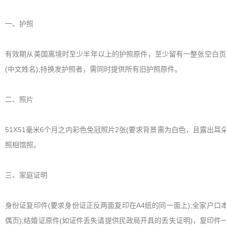
一、护照
有效期从美国离境时至少半年以上的护照原件，至少留有一整张空白页
(中文姓名);持换发护照者，需同时提供所有旧护照原件。
二、照片
51X51毫米6个月之内彩色免冠照片2张(要求背景需为白色，且露出
照相馆照。
三、家庭证明
身份证复印件(要求身份证正反两面复印在A4纸的同一面上);全家户口本
偶页);结婚证原件(如证件丢失请提供民政局开具的丢失证明)，复印