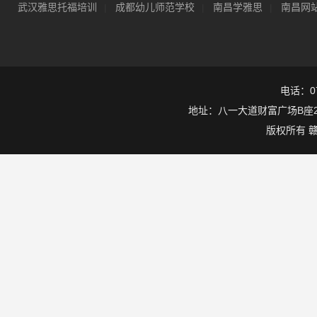
武汉雅思托福培训
成都幼儿师范学校
南昌学雅思
南昌网
|
|
|
电话：079
地址：八一大道财富广场B座25层
版权所有
赣